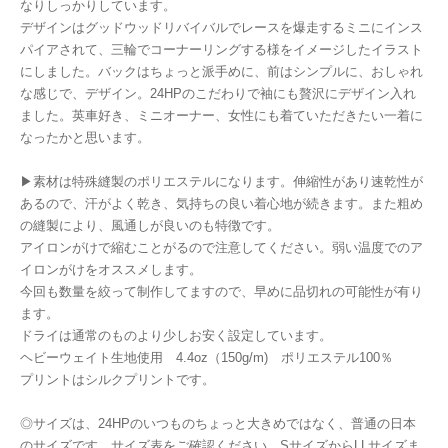
なりしっかりしています。
デザインはグッドウッドリバイバルでレースを爆走するミニにインス
パイアされて、三輪でコーナーリングする様をイメージしたイラスト
にしました。バックはちょっと派手めに、前はシンプルに、おしゃれ
な感じで、デザイン。24HPのこだわりで袖にも贅沢にデザイン入れ
ました。英車好き、ミニオーナー、女性にも着ていただきたい一着に
なったかと思います。
▶素材は特殊縫製のポリエステルになります。伸縮性があり速乾性が
あるので、汗がよく乾き、気持ちの良い着心地が続きます。また粗め
の縫製により、風通しが良いのも特徴です。
アイロンがけで縮むことがるので注意してください。弱い温度でのア
イロンがけをオススメします。
今回も数量を絞って制作してますので、早めに品切れの可能性が有り
ます。
ドライは通常のものより少しお安く設定しています。
ヘビーウェイト生地使用 4.4oz（150g/m) ポリエステル100％
プリントはシルクプリントです。
◎サイズは、24HPのいつものちょっと大きめではなく、普通の日本
のサイズです。サイズ表をご確認ください。SサイズからLLサイズま