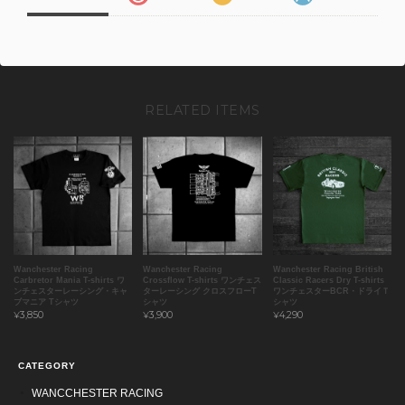
RELATED ITEMS
Wanchester Racing
Wanchester Racing
Wanchester Racing British
Carbretor Mania T-shirts ワ
Crossflow T-shirts ワンチェス
Classic Racers Dry T-shirts
ンチェスターレーシング・キャ
ターレーシング クロスフローT
ワンチェスターBCR・ドライＴ
ブマニア Tシャツ
シャツ
シャツ
¥3,850
¥3,900
¥4,290
CATEGORY
WANCCHESTER RACING