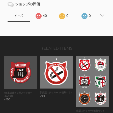
ショップの評価
40
0
0
すべて
RELATED ITEMS
新猫型ステッカー（6種類バラ）
MT車認識ネコ型ステッカー
(2025版）
¥480
¥480
猫型ステッカー6種類セット