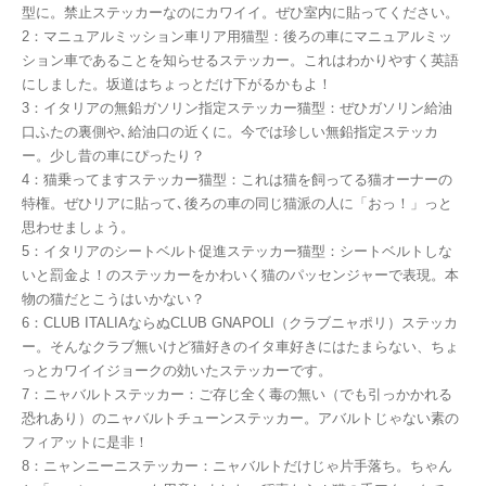
型に。禁止ステッカーなのにカワイイ。ぜひ室内に貼ってください。
2：マニュアルミッション車リア用猫型：後ろの車にマニュアルミッ
ション車であることを知らせるステッカー。これはわかりやすく英語
にしました。坂道はちょっとだけ下がるかもよ！
3：イタリアの無鉛ガソリン指定ステッカー猫型：ぜひガソリン給油
口ふたの裏側や､給油口の近くに。今では珍しい無鉛指定ステッカ
ー。少し昔の車にぴったり？
4：猫乗ってますステッカー猫型：これは猫を飼ってる猫オーナーの
特権。ぜひリアに貼って､後ろの車の同じ猫派の人に「おっ！」っと
思わせましょう。
5：イタリアのシートベルト促進ステッカー猫型：シートベルトしな
いと罰金よ！のステッカーをかわいく猫のパッセンジャーで表現。本
物の猫だとこうはいかない？
6：CLUB ITALIAならぬCLUB GNAPOLI（クラブニャポリ）ステッカ
ー。そんなクラブ無いけど猫好きのイタ車好きにはたまらない、ちょ
っとカワイイジョークの効いたステッカーです。
7：ニャバルトステッカー：ご存じ全く毒の無い（でも引っかかれる
恐れあり）のニャバルトチューンステッカー。アバルトじゃない素の
フィアットに是非！
8：ニャンニーニステッカー：ニャバルトだけじゃ片手落ち。ちゃん