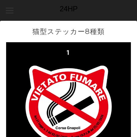
24HP
猫型ステッカー8種類