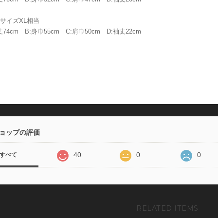
本サイズXL相当
74cm B:身巾55cm C:肩巾50cm D:袖丈22cm
ョップの評価
40
0
0
すべて
RELATED ITEMS