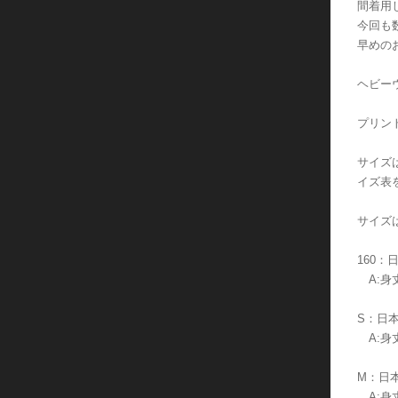
間着用
今回も
早めの
ヘビーウ
プリン
サイズ
イズ表
サイズ
160：
A:身丈
S：日
A:身丈
M：日
A:身丈