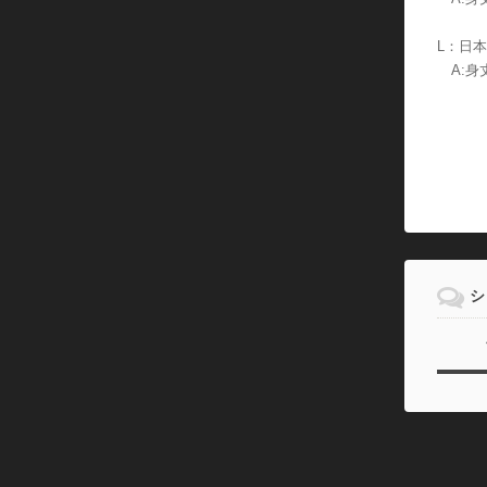
L：日
A:身丈
シ