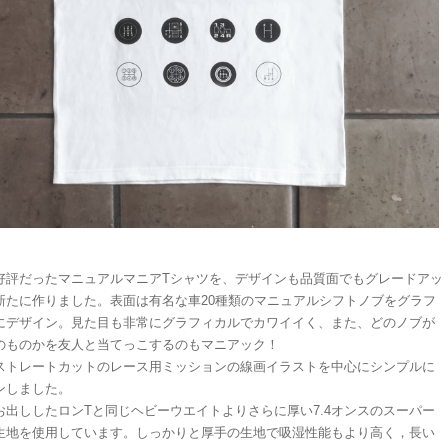
好評だったマニュアルマニアTシャツを、デザインも品質面でもグレードアッ
新たに作りました。表面は有名な車20種類のマニュアルシフトノブをグラフ
にデザイン。見た目も非常にグラフィカルでカワイイく、また、どのノブが
のものかを友人と当てっこするのもマニアック！
ストレートカットのレース用ミッションの線画イラストを中心にシンプルに
ンしました。
お出ししたロンTと同じヘビーウエイトよりさらに厚い7.4オンスのスーパー
生地を使用しています。しっかりと厚手の生地で吸湿性能もより高く，長い