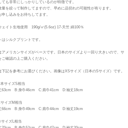
しても非常にしっかりしているのが特徴です。
数量を絞って制作してますので、早めに品切れの可能性が有ります。
お申し込みをお待ちしてます。
ェイト生地使用 190g/㎡(5.6oz) 17-天竺 綿100％
トはシルクプリントです。
はアメリカンサイズがベースです。日本のサイズより一回り大きいので、サ
をご確認の上ご購入ください。
は下記を参考にお選びください。画像はXSサイズ（日本のSサイズ）です。
日本サイズS相当
63cm B:身巾46cm C:肩巾41cm D:袖丈18cm
本サイズM相当
66cm B:身巾49cm C:肩巾44cm D:袖丈19cm
本サイズL相当
70cm B:身巾52cm C:肩巾47cm D:袖丈20cm