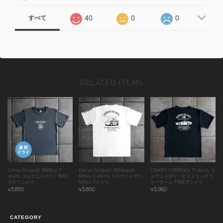
40
0
0
すべて
RELATED ITEMS
Corsa Gnapoli 860Dry T-
Corsa Gnapoli 500abarth-
CNHRT F308Rally T-shirts コ
shirts コルサニャポリ・860ド
695ss T-shirts コルサニャポリ
ルサニャポリ・ヒストリックラ
ライＴシャツ
695ss Tシャツ
リーチーム F308 Tシャツ
¥3,850
¥3,850
¥3,960
CATEGORY