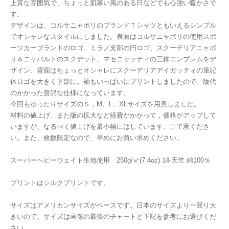
上質な雰囲気で、ちょっと肌寒い風のある日などでも心強い暖かさで
す。
デザインは、コルサニャポリのブランドＴシャツともいえるシンプル
でオシャレなスタイルにしました。表面はコルサニャポリの使用スポ
ーツカーブランドのロゴ、ミラノ支部の円ロゴ、スクーデリアニャポ
リ＆ニャバルトのスクデット、マセニャッティの三鉾エンブレムをデ
ザイン、背面はちょっとオシャレにスクーデリアデイガッティの筆記
体ロゴを大きく下部に。袖もいっぱいにプリントしましたので、版代
のかかった贅沢な仕様になっています。
今回もゆったりサイズのＳ，M、L、XLサイズを用意しました。
材料の値上げ、また版の拡大など経費がかかって，価格がアップして
いますが、なるべく値上げを最小幅にはしています。ご了承くださ
い。また、枚数限定なので、早めにお買い求めください。
スーパーヘビーウェイト生地使用 250g/㎡(7.4oz) 14-天竺 綿100％
プリントはシルクプリントです。
サイズはアメリカンサイズがベースです。日本のサイズより一回り大
きいので、サイズは画像の最後のチャートと下記を参考にお選びくだ
さい